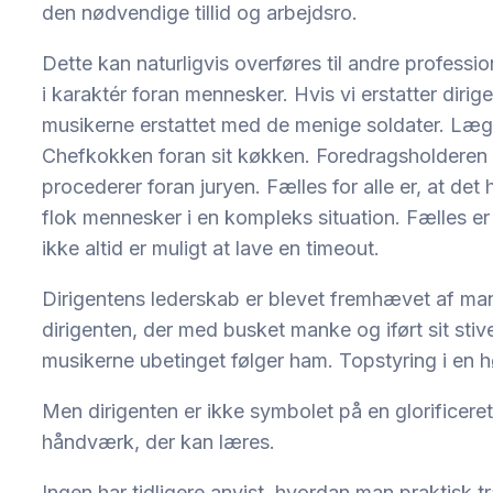
den nødvendige tillid og arbejdsro.
Dette kan naturligvis overføres til andre professi
i karaktér foran mennesker. Hvis vi erstatter diri
musikerne erstattet med de menige soldater. Læge
Chefkokken foran sit køkken. Foredragsholderen 
procederer foran juryen. Fælles for alle er, at de
flok mennesker i en kompleks situation. Fælles er 
ikke altid er muligt at lave en timeout.
Dirigentens lederskab er blevet fremhævet af man
dirigenten, der med busket manke og iført sit stiv
musikerne ubetinget følger ham. Topstyring i en h
Men dirigenten er ikke symbolet på en glorificere
håndværk, der kan læres.
Ingen har tidligere anvist, hvordan man praktisk 