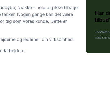
re, uddybe, snakke – hold dig ikke tilbage.
Har d
nye tanker. Nogen gange kan det være
tilbud
 for dig som vores kunde. Dette er
Kontakt o
ved din 
ejderne og lederne i din virksomhed.
medarbejdere.