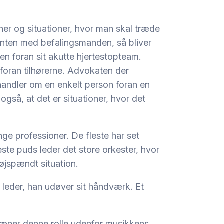
oner og situationer, hvor man skal træde
genten med befalingsmanden, så bliver
n foran sit akutte hjertestopteam.
foran tilhørerne. Advokaten der
t handler om en enkelt person foran en
også, at det er situationer, hvor det
ge professioner. De fleste har set
este puds leder det store orkester, hvor
øjspændt situation.
t leder, han udøver sit håndværk. Et
træner denne rolle udenfor musikkens