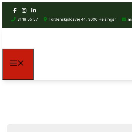
31 18 55 57
Tordenskjoldsvej 44, 3000 Helsingør
ma