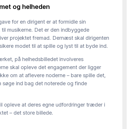
met og helheden
e for en dirigent er at formidle sin
k til musikerne. Det er den indbyggede
ver projektet fremad. Dernæst skal dirigenten
kere modet til at spille og lyst til at byde ind.
rket, på helhedsbilledet involveres
rne skal opleve det engagement der ligger
ikke om at aflevere noderne – bare spille det,
n søge ind bag det noterede og finde
l opleve at deres egne udfordringer træder i
et – det store billede.