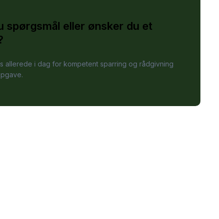
u spørgsmål eller ønsker du et
?
s allerede i dag for kompetent sparring og rådgivning
opgave.