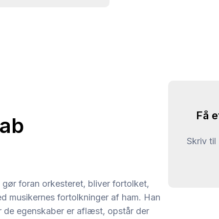
Få e
kab
Skriv ti
ør foran orkesteret, bliver fortolket,
med musikernes fortolkninger af ham. Han
 de egenskaber er aflæst, opstår der