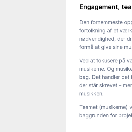
Engagement, tea
Den fornemmeste opgav
fortolkning af et vær
nødvendighed, der dri
formå at give sine musi
Ved at fokusere på væ
musikerne. Og musike
bag. Det handler det 
der står skrevet – me
musikken.
Teamet (musikerne) vi
baggrunden for projekt