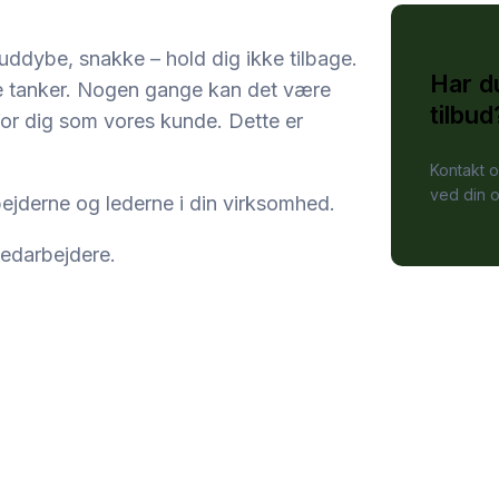
re, uddybe, snakke – hold dig ikke tilbage.
Har d
nye tanker. Nogen gange kan det være
tilbud
 for dig som vores kunde. Dette er
Kontakt o
ved din 
ejderne og lederne i din virksomhed.
medarbejdere.