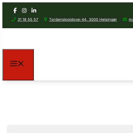
31 18 55 57
Tordenskjoldsvej 44, 3000 Helsingør
ma