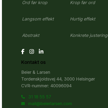
Ord før krop
Krop før ord
Langsom effekt
Hurtig effekt
Abstrakt
Konkrete justering
Kontakt os
Beier & Larsen
Tordenskjoldsvej 44, 3000 Helsingør
CVR-nummer: 40096094
31 18 55 57
mail@beierlarsen.com