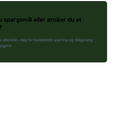
u spørgsmål eller ønsker du et
?
s allerede i dag for kompetent sparring og rådgivning
opgave.