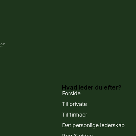
er
Hvad leder du efter?
Forside
Til private
Til firmaer
Det personlige lederskab
Bog & video