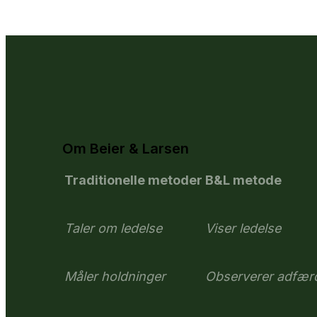
Om Beier & Larsen
Traditionelle metoder
B&L metode
Taler om ledelse
Viser ledelse
Måler holdninger
Observerer adfær