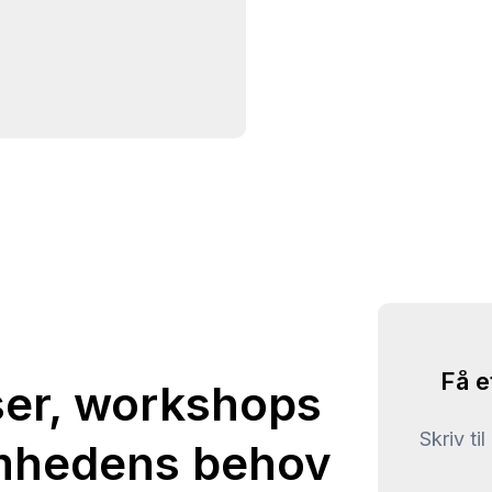
Få e
ser, workshops
Skriv ti
omhedens behov