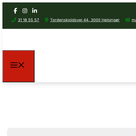
31 18 55 57
Tordenskjoldsvej 44, 3000 Helsingør
ma