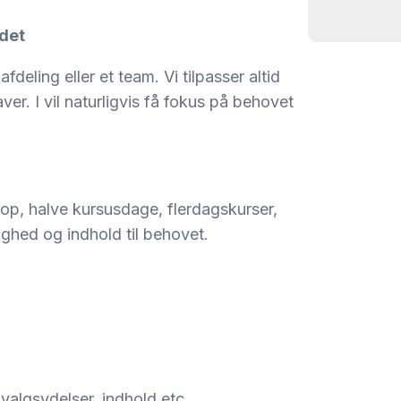
ndet
deling eller et team. Vi tilpasser altid
er. I vil naturligvis få fokus på behovet
op, halve kursusdage, flerdagskurser,
righed og indhold til behovet.
ilvalgsydelser, indhold etc.