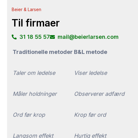
Beier & Larsen
Til firmaer
31 18 55 57
mail@beierlarsen.com
Traditionelle metoder
B&L metode
Taler om ledelse
Viser ledelse
Måler holdninger
Observerer adfærd
Ord før krop
Krop før ord
Langsom effekt
Hurtig effekt